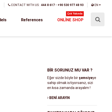
T
CONTACT WITH US :
444 8 617 - +90 530 977 48 93
EN
dels
References
ONLİNE SHOP
BİR SORUNUZ MU VAR ?
Eğer sizde böyle bir
şemsiye
ye
sahip olmak istiyorsanız, sizi
en kısa zamanda arayalım !
BENİ ARAYIN