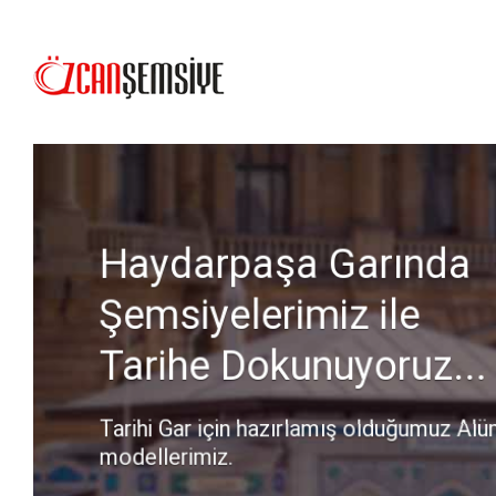
Azerbaycan Dalga Be
Resortu Şemsiyelerimi
Renklendiriyoruz.
Dalga Beach için hazırlamış olduğumuz P
çalışmamız...