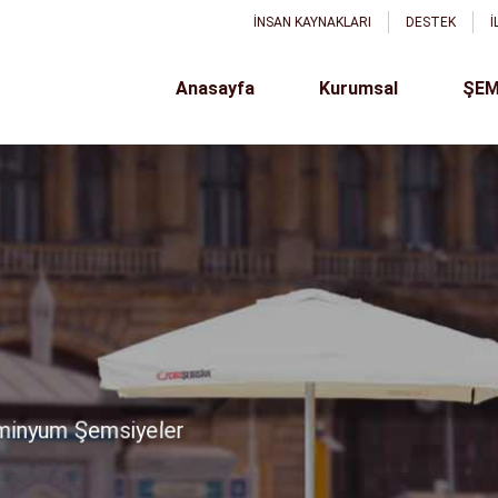
İNSAN KAYNAKLARI
DESTEK
İ
Anasayfa
Kurumsal
ŞEM
ach Aquapark
z ile
laj Şemsiyeleri