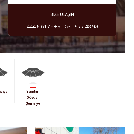
BİZE ULAŞIN
444 8 617 - +90 530 977 48 93
siye
Yandan
Gövdeli
Şemsiye