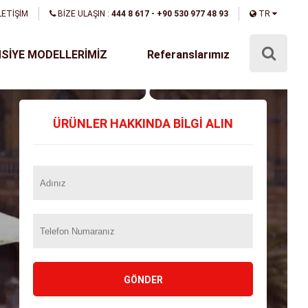
LETİŞİM
BİZE ULAŞIN :
444 8 617 - +90 530 977 48 93
TR
SİYE MODELLERİMİZ
Referanslarımız
ÜRÜNLER HAKKINDA BİLGİ ALIN
GÖNDER